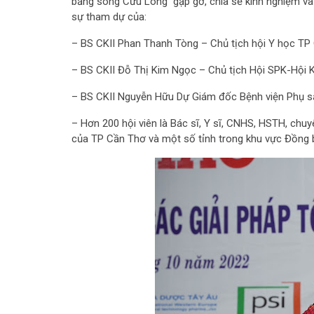
bằng sông Cửu Long gặp gỡ, chia sẻ kinh nghiệm và 
sự tham dự của:
– BS CKII Phan Thanh Tòng – Chủ tịch hội Y học TP
– BS CKII Đỗ Thị Kim Ngọc – Chủ tịch Hội SPK-Hộ
– BS CKII Nguyễn Hữu Dự Giám đốc Bệnh viện Phụ 
– Hơn 200 hội viên là Bác sĩ, Y sĩ, CNHS, HSTH, chu
của TP Cần Thơ và một số tỉnh trong khu vực Đồng