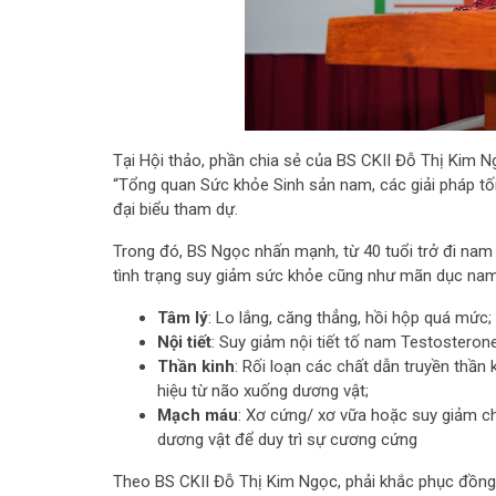
Tại Hội thảo, phần chia sẻ của BS CKII Đỗ Thị Kim
“Tổng quan Sức khỏe Sinh sản nam, các giải pháp tố
đại biểu tham dự.
Trong đó, BS Ngọc nhấn mạnh,
từ 40 tuổi trở đi nam
tình trạng suy giảm sức khỏe cũng như mãn dục nam
Tâm lý
: Lo lắng, căng thẳng, hồi hộp quá mức;
Nội tiết
: Suy giảm nội tiết tố nam Testosteron
Thần kinh
: Rối loạn các chất dẫn truyền thần 
hiệu từ não xuống dương vật;
Mạch máu
: Xơ cứng/ xơ vữa hoặc suy giảm 
dương vật để duy trì sự cương cứng
Theo BS CKII Đỗ Thị Kim Ngọc, phải khắc phục đồng t