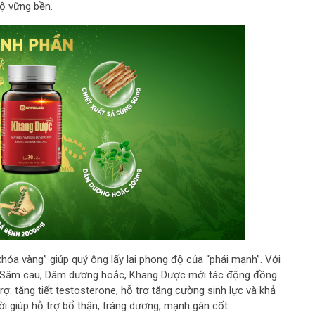
độ vững bền.
hóa vàng” giúp quý ông lấy lại phong độ của “phái mạnh”. Với
h, Sâm cau, Dâm dương hoắc, Khang Dược mới tác động đồng
rợ: tăng tiết testosterone, hỗ trợ tăng cường sinh lực và khả
i giúp hỗ trợ bổ thận, tráng dương, mạnh gân cốt.