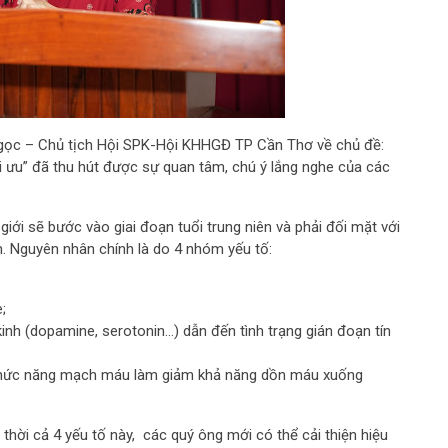
 Ngọc – Chủ tịch Hội SPK-Hội KHHGĐ TP Cần Thơ về chủ đề:
i ưu” đã thu hút được sự quan tâm, chú ý lắng nghe của các
 giới sẽ bước vào giai đoạn tuổi trung niên và phải đối mặt với
. Nguyên nhân chính là do 4 nhóm yếu tố:
e;
kinh (dopamine, serotonin…) dẫn đến tình trạng gián đoạn tín
chức năng mạch máu làm giảm khả năng dồn máu xuống
hời cả 4 yếu tố này, các quý ông mới có thể cải thiện hiệu