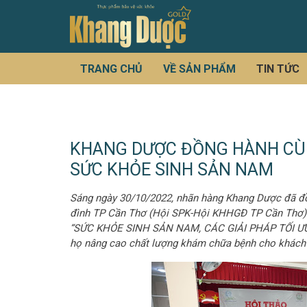
TRANG CHỦ
VỀ SẢN PHẨM
TIN TỨC
KHANG DƯỢC ĐỒNG HÀNH CÙN
SỨC KHỎE SINH SẢN NAM
Sáng ngày 30/10/2022, nhãn hàng Khang Dược đã đ
đình TP Cần Thơ (Hội SPK-Hội KHHGĐ TP Cần Thơ) t
“SỨC KHỎE SINH SẢN NAM, CÁC GIẢI PHÁP TỐI ƯU”nh
họ nâng cao chất lượng khám chữa bệnh cho khách