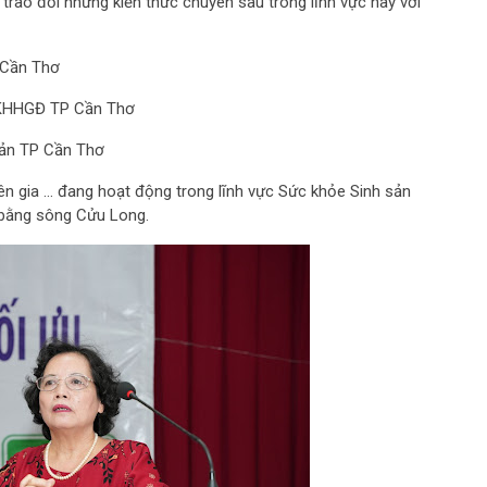
trao đổi những kiến thức chuyên sâu trong lĩnh vực này với
 Cần Thơ
i KHHGĐ TP Cần Thơ
sản TP Cần Thơ
yên gia … đang hoạt động trong lĩnh vực Sức khỏe Sinh sản
 bằng sông Cửu Long.