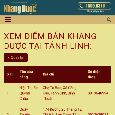
XEM ĐIỂM BÁN KHANG
DƯỢC TẠI TÁNH LINH:
< Quay lại
Tên cửa
Số điện
STT
Địa chỉ
hàng
thoại
Hiệu Thuốc
Chợ Tà Bao, Xã Đồng
1
Quỳnh
Kho, Tánh Linh, Bình
0919648994
Châu
Thuận
Quầy
174 Đường 25 Tháng 12,
2
Thuốc
Thị trấn Lạc Tánh, Tánh
0912638014