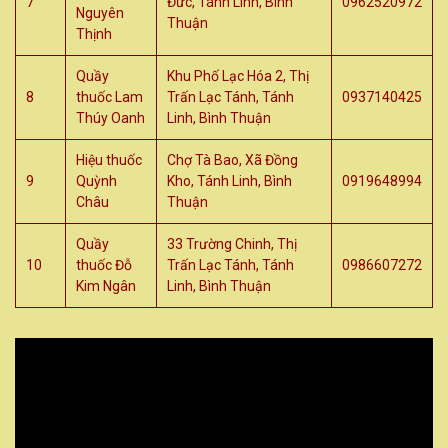
7
Đức, Tánh Linh, Bình
0962520972
Nguyên
Thuận
Thịnh
Quầy
Khu Phố Lạc Hóa 2, Thị
8
thuốc Lam
Trấn Lạc Tánh, Tánh
0937140425
Thúy Oanh
Linh, Bình Thuận
Hiệu thuốc
Chợ Tà Bao, Xã Đồng
9
Quỳnh
Kho, Tánh Linh, Bình
0919648994
Châu
Thuận
Quầy
33 Trường Chinh, Thị
10
thuốc Đỗ
Trấn Lạc Tánh, Tánh
0986607272
Kim Ngân
Linh, Bình Thuận