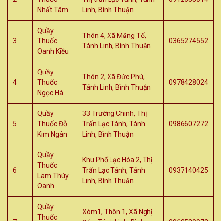
Nhất Tâm
Linh, Bình Thuận
Quầy
Thôn 4, Xã Măng Tố,
3
Thuốc
0365274552
Tánh Linh, Bình Thuận
Oanh Kiều
Quầy
Thôn 2, Xã Đức Phú,
4
Thuốc
0978428024
Tánh Linh, Bình Thuận
Ngọc Hà
Quầy
33 Trường Chinh, Thị
5
Thuốc Đỗ
Trấn Lạc Tánh, Tánh
0986607272
Kim Ngân
Linh, Bình Thuận
Quầy
Khu Phố Lạc Hóa 2, Thị
Thuốc
6
Trấn Lạc Tánh, Tánh
0937140425
Lam Thúy
Linh, Bình Thuận
Oanh
Quầy
Xóm1, Thôn 1, Xã Nghị
Thuốc