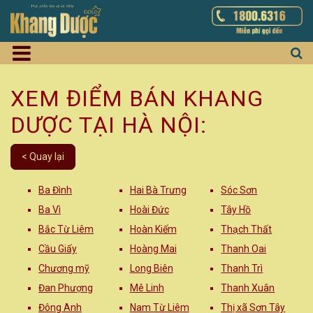
XEM ĐIỂM BÁN KHANG
DƯỢC TẠI HÀ NỘI:
< Quay lại
Ba Đình
Hai Bà Trưng
Sóc Sơn
Ba Vì
Hoài Đức
Tây Hồ
Bắc Từ Liêm
Hoàn Kiếm
Thạch Thất
Cầu Giấy
Hoàng Mai
Thanh Oai
Chương mỹ
Long Biên
Thanh Trì
Đan Phượng
Mê Linh
Thanh Xuân
Đông Anh
Nam Từ Liêm
Thị xã Sơn Tây