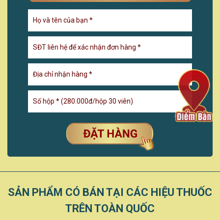
SẢN PHẨM CÓ BÁN TẠI CÁC HIỆU THUỐC
TRÊN TOÀN QUỐC