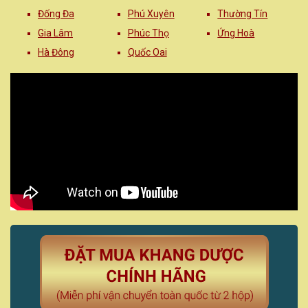
Đống Đa
Phú Xuyên
Thường Tín
Gia Lâm
Phúc Thọ
Ứng Hoà
Hà Đông
Quốc Oai