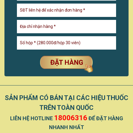
SẢN PHẨM CÓ BÁN TẠI CÁC HIỆU THUỐC
TRÊN TOÀN QUỐC
18006316
LIÊN HỆ HOTLINE
ĐỂ ĐẶT HÀNG
NHANH NHẤT