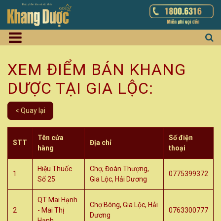
XEM ĐIỂM BÁN KHANG
DƯỢC TẠI GIA LỘC:
< Quay lại
Tên cửa
Số điện
STT
Địa chỉ
hàng
thoại
Hiệu Thuốc
Chợ, Đoàn Thượng,
1
0775399372
Số 25
Gia Lộc, Hải Dương
QT Mai Hạnh
Chợ Bóng, Gia Lộc, Hải
2
- Mai Thị
0763300777
Dương
Hạnh