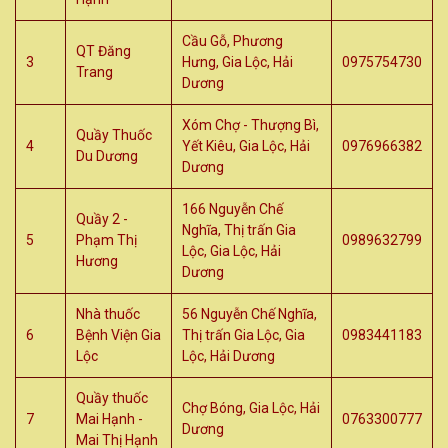
Cầu Gỗ, Phương
QT Đăng
3
Hưng, Gia Lộc, Hải
0975754730
Trang
Dương
Xóm Chợ - Thượng Bì,
Quầy Thuốc
4
Yết Kiêu, Gia Lộc, Hải
0976966382
Du Dương
Dương
166 Nguyễn Chế
Quầy 2 -
Nghĩa, Thị trấn Gia
5
Phạm Thị
0989632799
Lộc, Gia Lộc, Hải
Hương
Dương
Nhà thuốc
56 Nguyễn Chế Nghĩa,
6
Bệnh Viện Gia
Thị trấn Gia Lộc, Gia
0983441183
Lộc
Lộc, Hải Dương
Quầy thuốc
Chợ Bóng, Gia Lộc, Hải
7
Mai Hạnh -
0763300777
Dương
Mai Thị Hạnh