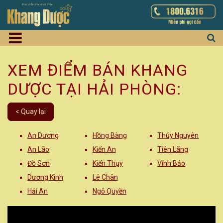
XEM ĐIỂM BÁN KHANG
DƯỢC TẠI HẢI PHÒNG:
< Quay lại
An Dương
Hồng Bàng
Thủy Nguyên
An Lão
Kiến An
Tiên Lãng
Đồ Sơn
Kiến Thụy
Vĩnh Bảo
Dương Kinh
Lê Chân
Hải An
Ngô Quyền