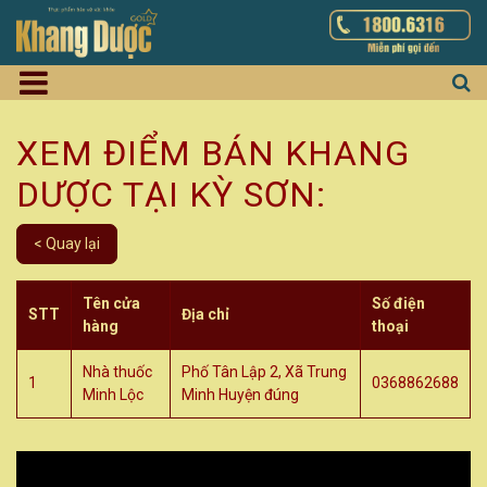
XEM ĐIỂM BÁN KHANG
DƯỢC TẠI KỲ SƠN:
< Quay lại
Tên cửa
Số điện
STT
Địa chỉ
hàng
thoại
Nhà thuốc
Phố Tân Lập 2, Xã Trung
1
0368862688
Minh Lộc
Minh Huyện đúng