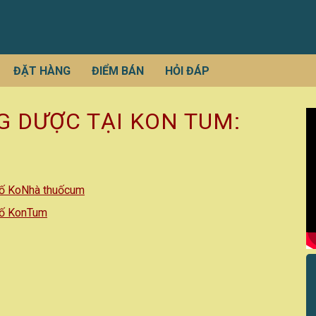
ĐẶT HÀNG
ĐIỂM BÁN
HỎI ĐÁP
 DƯỢC TẠI KON TUM:
hố KoNhà thuốcum
hố KonTum