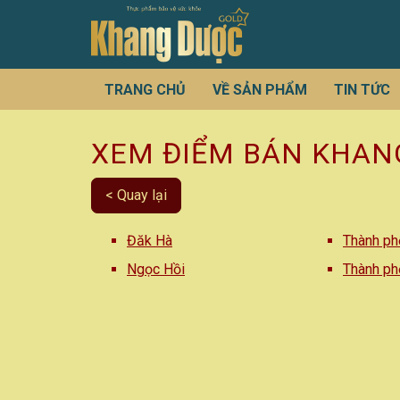
TRANG CHỦ
VỀ SẢN PHẨM
TIN TỨC
XEM ĐIỂM BÁN KHANG
< Quay lại
Đăk Hà
Thành p
Ngọc Hồi
Thành p