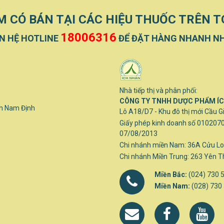
 CÓ BÁN TẠI CÁC HIỆU THUỐC TRÊN 
18006316
ÊN HỆ HOTLINE
ĐỂ ĐẶT HÀNG NHANH N
Nhà tiếp thị và phân phối:
CÔNG TY TNHH DƯỢC PHẨM Í
nh Nam Định
Lô A18/D7 - Khu đô thị mới Cầu G
Giấy phép kinh doanh số 010207
07/08/2013
Chi nhánh miền Nam: 36A Cửu Lo
Chi nhánh Miền Trung: 263 Yên T
Miền Bắc:
(024) 730 
Miền Nam:
(028) 730