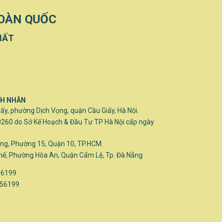
TOÀN QUỐC
HẤT
CH NHÂN
iấy, phường Dịch Vọng, quận Cầu Giấy, Hà Nội.
0260 do Sở Kế Hoạch & Đầu Tư TP Hà Nội cấp ngày
ng, Phường 15, Quận 10, TP.HCM.
hế, Phường Hòa An, Quận Cẩm Lệ, Tp. Đà Nẵng
56199
 56199