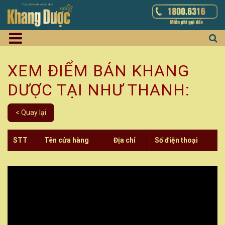
XEM ĐIỂM BÁN KHANG
DƯỢC TẠI NHƯ THANH:
< Quay lại
STT
Tên cửa hàng
Địa chỉ
Số điện thoại