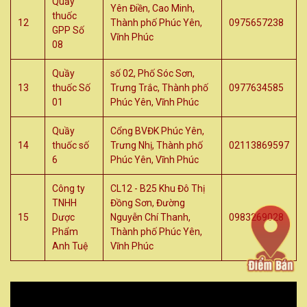
Quầy
Yên Điền, Cao Minh,
thuốc
12
Thành phố Phúc Yên,
0975657238
GPP Số
Vĩnh Phúc
08
Quầy
số 02, Phố Sóc Sơn,
13
thuốc Số
Trưng Trắc, Thành phố
0977634585
01
Phúc Yên, Vĩnh Phúc
Quầy
Cổng BVĐK Phúc Yên,
14
thuốc số
Trưng Nhị, Thành phố
02113869597
6
Phúc Yên, Vĩnh Phúc
Công ty
CL12 - B25 Khu Đô Thị
TNHH
Đồng Sơn, Đường
15
Dược
Nguyễn Chí Thanh,
0983269028
Phẩm
Thành phố Phúc Yên,
Anh Tuệ
Vĩnh Phúc