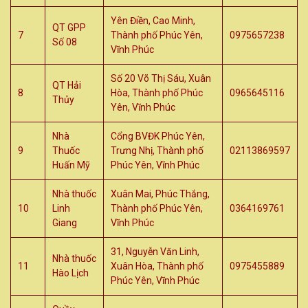
Yên Điền, Cao Minh,
QT GPP
7
Thành phố Phúc Yên,
0975657238
Số 08
Vĩnh Phúc
Số 20 Võ Thị Sáu, Xuân
QT Hải
8
Hòa, Thành phố Phúc
0965645116
Thủy
Yên, Vĩnh Phúc
Nhà
Cổng BVĐK Phúc Yên,
9
Thuốc
Trưng Nhị, Thành phố
02113869597
Huấn Mỹ
Phúc Yên, Vĩnh Phúc
Nhà thuốc
Xuân Mai, Phúc Thắng,
10
Linh
Thành phố Phúc Yên,
0364169761
Giang
Vĩnh Phúc
31, Nguyễn Văn Linh,
Nhà thuốc
11
Xuân Hòa, Thành phố
0975455889
Hào Lịch
Phúc Yên, Vĩnh Phúc