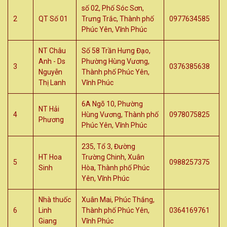
số 02, Phố Sóc Sơn,
2
QT Số 01
Trưng Trắc, Thành phố
0977634585
Phúc Yên, Vĩnh Phúc
NT Châu
Số 58 Trần Hưng Đạo,
Anh - Ds
Phường Hùng Vương,
3
0376385638
Nguyễn
Thành phố Phúc Yên,
Thị Lanh
Vĩnh Phúc
6A Ngõ 10, Phường
NT Hải
4
Hùng Vương, Thành phố
0978075825
Phương
Phúc Yên, Vĩnh Phúc
235, Tổ 3, Đường
HT Hoa
Trường Chinh, Xuân
5
0988257375
Sinh
Hòa, Thành phố Phúc
Yên, Vĩnh Phúc
Nhà thuốc
Xuân Mai, Phúc Thắng,
6
Linh
Thành phố Phúc Yên,
0364169761
Giang
Vĩnh Phúc