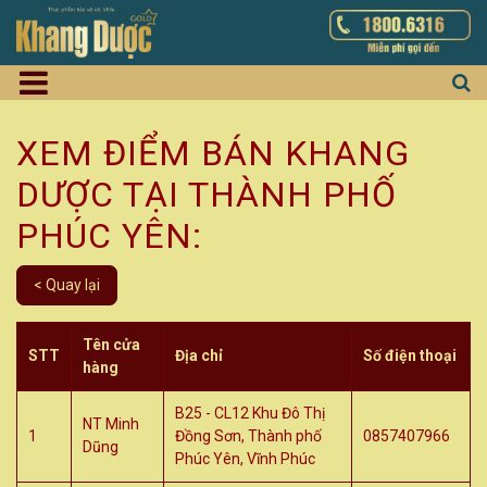
XEM ĐIỂM BÁN KHANG
DƯỢC TẠI THÀNH PHỐ
PHÚC YÊN:
< Quay lại
Tên cửa
STT
Địa chỉ
Số điện thoại
hàng
B25 - CL12 Khu Đô Thị
NT Minh
1
Đồng Sơn, Thành phố
0857407966
Dũng
Phúc Yên, Vĩnh Phúc